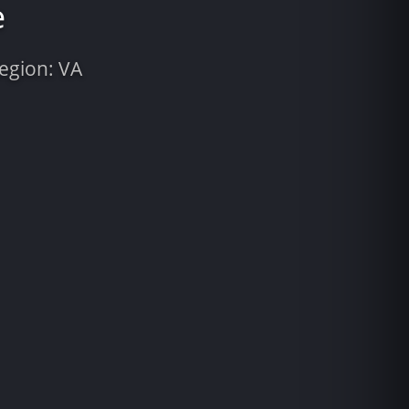
e
Region: VA